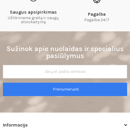
Saugus apsipirkimas
Pagalba
Užtikriname greitą ir saugų
Pagalba 24/7
atsiskaitymą​
Sužinok apie nuolaidas ir specialius
pasiūlymus
Prenumeruoti
Informacija