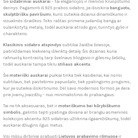
Šie
sidabriniai auskarai
– tai elegancijos ir meninio kruopštumo
derinys. Pagaminti iš 925 prabos sidabro, jie išsiskiria
banguotu,
skulptūrišku paviršiumi
, kuris suteikia dizainui dinamiškumo ir
vizualinės išraiškos. Toks raštas primena judančią bangą ar
sulankstytą metalą, todėl auskarai atrodo gyvi, turintys gylio ir
charakterio.
Klasikinis sidabro atspindys
subtiliai žaidžia šviesoje,
pabrėždamas kiekvieną išlenktą detalę. Šis dizainas kuria
rafinuotą kontrastą tarp švelnaus blizgesio ir gilesnių šešėlių,
todėl auskarai tampa tikru
stiliaus akcentu
.
Šie
moteriški auskarai
puikiai tinka tiek kasdienai, kai norisi
subtilaus, bet pastebimo papuošalo, tiek ypatingoms progoms,
kur jie suteikia išskirtinumo. Dėl savo modernios formos jie dera
prie įvairių įvaizdžių – nuo minimalistinio iki prabangaus.
Tai ne tik aksesuaras, bet ir
moteriškumo bei kūrybiškumo
simbolis
, galintis tapti ypatinga dovana ar brangiu asmeninės
kolekcijos akcentu. 925 sidabras užtikrina ilgaamžiškumą, todėl
auskarai džiugins ilgus metus.
Visi mūsų dirbiniai prabuoti
Lietuvos prabavimo rūmuose
ir