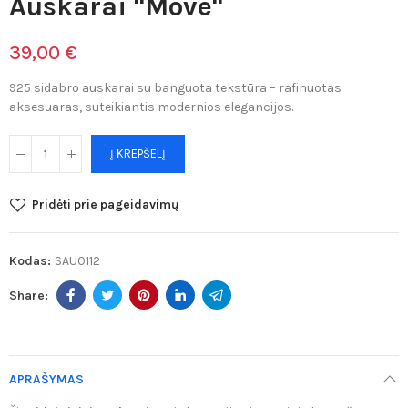
Auskarai "Move"
39,00 €
925 sidabro auskarai su banguota tekstūra – rafinuotas
aksesuaras, suteikiantis modernios elegancijos.
Į KREPŠELĮ
Pridėti prie pageidavimų
Kodas:
SAU0112
APRAŠYMAS