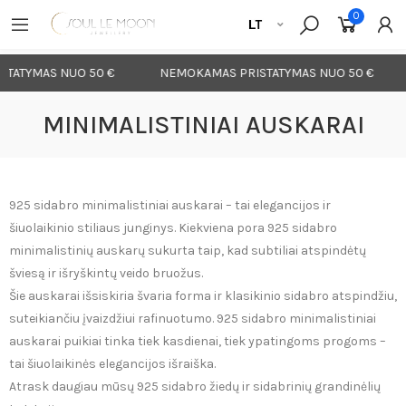
0
ATYMAS NUO 50 €
NEMOKAMAS PRISTATYMAS NUO 50 €
MINIMALISTINIAI AUSKARAI
925 sidabro minimalistiniai auskarai – tai elegancijos ir
šiuolaikinio stiliaus junginys. Kiekviena pora 925 sidabro
minimalistinių auskarų sukurta taip, kad subtiliai atspindėtų
šviesą ir išryškintų veido bruožus.
Šie auskarai išsiskiria švaria forma ir klasikinio sidabro atspindžiu,
suteikiančiu įvaizdžiui rafinuotumo. 925 sidabro minimalistiniai
auskarai puikiai tinka tiek kasdienai, tiek ypatingoms progoms –
tai šiuolaikinės elegancijos išraiška.
Atrask daugiau mūsų
925 sidabro žiedų
ir
sidabrinių grandinėlių