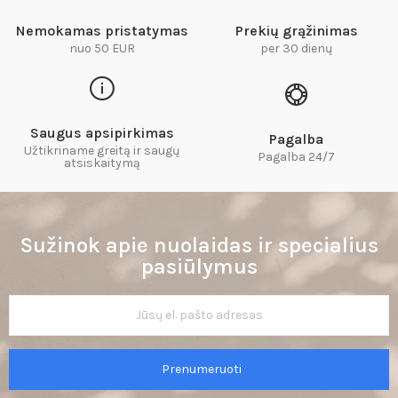
Nemokamas pristatymas
Prekių grąžinimas
nuo 50 EUR
per 30 dienų
Saugus apsipirkimas
Pagalba
Užtikriname greitą ir saugų
Pagalba 24/7
atsiskaitymą​
Sužinok apie nuolaidas ir specialius
pasiūlymus
Prenumeruoti