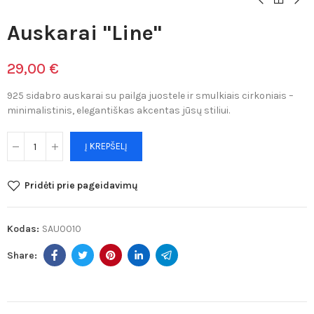
Auskarai "Line"
29,00 €
925 sidabro auskarai su pailga juostele ir smulkiais cirkoniais –
minimalistinis, elegantiškas akcentas jūsų stiliui.
Į KREPŠELĮ
Pridėti prie pageidavimų
Kodas:
SAU0010