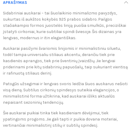
APRAŠYMAS
Sidabriniai auskarai – tai šiuolaikinio minimalizmo pavyzdys,
sukurtas iš aukštos kokybės 925 prabos sidabro. Pailgos
stačiakampio formos juostelės liniją puošia smulkūs, preciziškai
įstatyti cirkoniai, kurie subtiliai spindi šviesoje. Šis dizainas yra
lengvas, modernus ir itin elegantiškas.
Auskarai pasižymi švariomis linijomis ir minimalistiniu siluetu,
todėl tampa universaliu stiliaus akcentu, derančiu tiek prie
kasdienės aprangos, tiek prie šventinių įvaizdžių. Jie lengvai
priderinami prie kitų sidabrinių papuošalų, taip sukuriant vientisą
ir rafinuotą stiliaus derinį.
Patogūs užsegimai ir lengvas svoris leidžia šiuos auskarus nešioti
visą dieną. Subtilus cirkonių spindesys suteikia elegancijos, o
minimalistinė forma užtikrina, kad auskarai išliks aktualūs
nepaisant sezoninių tendencijų.
Šie auskarai puikiai tinka tiek kasdieniam dėvėjimui, tiek
ypatingoms progoms. Jie gali tapti ir puikia dovana moteriai,
vertinančiai minimalistinį stilių ir subtilų spindesį.