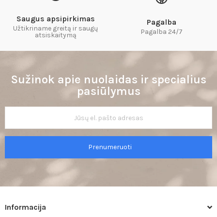
Saugus apsipirkimas
Pagalba
Užtikriname greitą ir saugų
Pagalba 24/7
atsiskaitymą​
Sužinok apie nuolaidas ir specialius
pasiūlymus
Prenumeruoti
Informacija