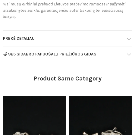
Visi mūsų dirbiniai prabuoti Lietuvos prabavimo rūmuose ir pažymėti
atsakomybės ženklu, garantuojančiu autentiškumą bei aukščiausią
kokybę.
PREKĖ DETALIAU
🌙 925 SIDABRO PAPUOŠALŲ PRIEŽIŪROS GIDAS
Product Same Category