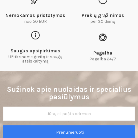
Nemokamas pristatymas
Prekių grąžinimas
nuo 50 EUR
per 30 dienų
Saugus apsipirkimas
Pagalba
Užtikriname greitą ir saugų
Pagalba 24/7
atsiskaitymą​
Sužinok apie nuolaidas ir specialius
pasiūlymus
Prenumeruoti