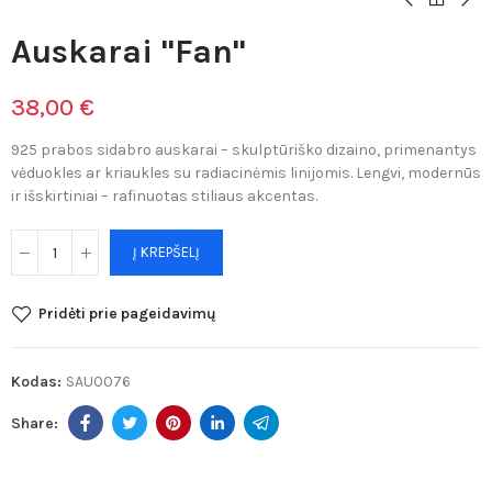
Auskarai "Fan"
38,00 €
925 prabos sidabro auskarai – skulptūriško dizaino, primenantys
vėduokles ar kriaukles su radiacinėmis linijomis. Lengvi, modernūs
ir išskirtiniai – rafinuotas stiliaus akcentas.
Į KREPŠELĮ
Pridėti prie pageidavimų
Kodas:
SAU0076