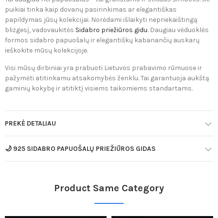
puikiai tinka kaip dovanų pasirinkimas ar elegantiškas
papildymas jūsų kolekcijai. Norėdami išlaikyti nepriekaištingą
blizgesį, vadovaukitės
Sidabro priežiūros gidu
. Daugiau vėduoklės
formos sidabro papuošalų ir elegantiškų kabanančių auskarų
ieškokite mūsų kolekcijoje.
Visi mūsų dirbiniai yra prabuoti Lietuvos prabavimo rūmuose ir
pažymėti atitinkamu atsakomybės ženklu. Tai garantuoja aukštą
gaminių kokybę ir atitiktį visiems taikomiems standartams.
PREKĖ DETALIAU
🌙 925 SIDABRO PAPUOŠALŲ PRIEŽIŪROS GIDAS
Product Same Category