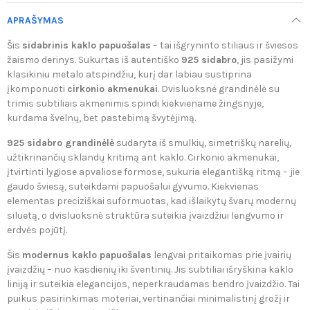
APRAŠYMAS
Šis
sidabrinis kaklo papuošalas
– tai išgryninto stiliaus ir šviesos
žaismo derinys. Sukurtas iš autentiško
925 sidabro
, jis pasižymi
klasikiniu metalo atspindžiu, kurį dar labiau sustiprina
įkomponuoti
cirkonio akmenukai
. Dvisluoksnė grandinėlė su
trimis subtiliais akmenimis spindi kiekviename žingsnyje,
kurdama švelnų, bet pastebimą švytėjimą.
925 sidabro grandinėlė
sudaryta iš smulkių, simetriškų narelių,
užtikrinančių sklandų kritimą ant kaklo. Cirkonio akmenukai,
įtvirtinti lygiose apvaliose formose, sukuria elegantišką ritmą – jie
gaudo šviesą, suteikdami papuošalui gyvumo. Kiekvienas
elementas preciziškai suformuotas, kad išlaikytų švarų modernų
siluetą, o dvisluoksnė struktūra suteikia įvaizdžiui lengvumo ir
erdvės pojūtį.
Šis
modernus kaklo papuošalas
lengvai pritaikomas prie įvairių
įvaizdžių – nuo kasdienių iki šventinių. Jis subtiliai išryškina kaklo
liniją ir suteikia elegancijos, neperkraudamas bendro įvaizdžio. Tai
puikus pasirinkimas moteriai, vertinančiai minimalistinį grožį ir