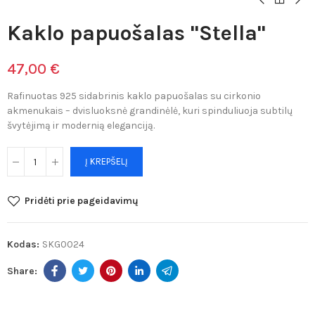
Kaklo papuošalas "Stella"
47,00 €
Rafinuotas 925 sidabrinis kaklo papuošalas su cirkonio
akmenukais – dvisluoksnė grandinėlė, kuri spinduliuoja subtilų
švytėjimą ir modernią eleganciją.
Į KREPŠELĮ
Pridėti prie pageidavimų
Kodas:
SKG0024