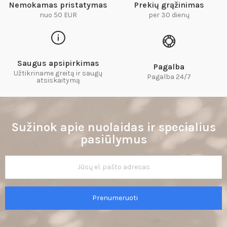
Nemokamas pristatymas
Prekių grąžinimas
nuo 50 EUR
per 30 dienų
Saugus apsipirkimas
Pagalba
Užtikriname greitą ir saugų
Pagalba 24/7
atsiskaitymą​
Sužinok apie nuolaidas ir specialius
pasiūlymus
Prenumeruoti