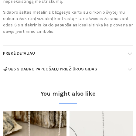
nepriekaištingą meistriškumą.
Sidabro šaltas metalinis blizgesys kartu su cirkonio švytėjimu
sukuria išskirtinį vizualinį kontrastą – tarsi šviesos žaismas ant
odos. Šis
sidabrinis kaklo papuošalas
idealiai tinka kaip dovana ar
savęs įvertinimo simbolis.
PREKĖ DETALIAU
🌙 925 SIDABRO PAPUOŠALŲ PRIEŽIŪROS GIDAS
You might also like