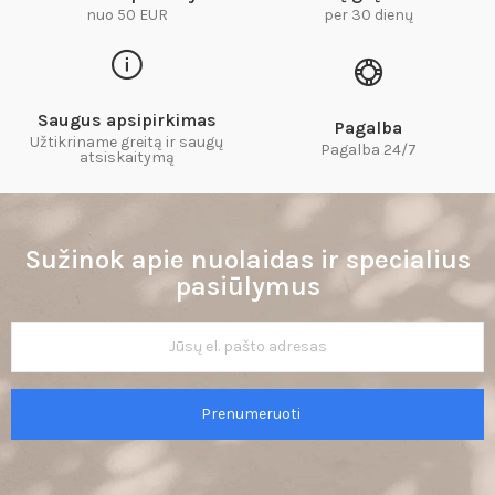
nuo 50 EUR
per 30 dienų
Saugus apsipirkimas
Pagalba
Užtikriname greitą ir saugų
Pagalba 24/7
atsiskaitymą​
Sužinok apie nuolaidas ir specialius
pasiūlymus
Prenumeruoti