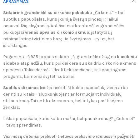
APRAŠYMAS
Sidabrinė grandinėlė su cirkonio pakabuku
„Cirkon 4“ – tai
subtilus papuošalas, kuris įkūnija švarų spindesį ir laikui
nepavaldžią eleganciją. Ant švelniai krentančios grandinėlės
puikuojasi
vienas apvalus cirkonio akmuo
, įstatytas į
minimalistinę tvirtinimo bazę. Jo švytėjimas – tylus, bet
išraiškingas.
Pagaminta iš
925 prabos sidabro
, ši grandinėlė džiugina
klasikiniu
sidabro atspindžiu
, kuris puikiai dera su skaidriu cirkonio akmens
spindesiu. Tokia dermė – ideali tiek kasdienai, tiek ypatingoms
progoms, kai norisi švytėti subtiliai.
Subtilus dizainas
leidžia nešioti šį kaklo papuošalą vieną arba
derinti su kitais – sluoksniuojant ar formuojant individualų
stiliaus kodą. Tai ne tik aksesuaras, bet ir tylus pasitikėjimo
ženklas.
Ieškai papuošalo, kuris kalba mažai, bet pasako daug? „Cirkon 4“
– tavo sprendimas.
Visi mūsų dirbiniai prabuoti Lietuvos prabavimo rūmuose ir pažymėti