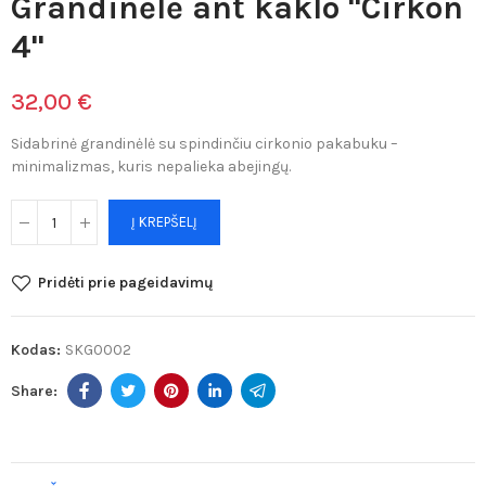
Grandinėlė ant kaklo "Cirkon
4"
32,00 €
Sidabrinė grandinėlė su spindinčiu cirkonio pakabuku –
minimalizmas, kuris nepalieka abejingų.
Į KREPŠELĮ
Pridėti prie pageidavimų
Kodas:
SKG0002