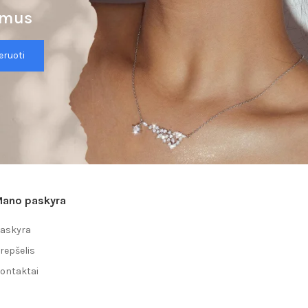
lymus
ruoti
ano paskyra
askyra
repšelis
ontaktai