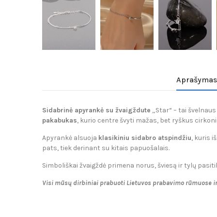
Aprašymas
Sidabrinė apyrankė su žvaigždute
„Star“ – tai švelnau
pakabukas
, kurio centre švyti mažas, bet ryškus cirkon
Apyrankė alsuoja
klasikiniu sidabro atspindžiu
, kuris 
pats, tiek derinant su kitais papuošalais.
Simboliškai žvaigždė primena norus, šviesą ir tylų pasiti
Visi mūsų dirbiniai prabuoti Lietuvos prabavimo rūmuose i