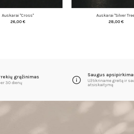
Auskarai "Cross"
Auskarai "Silver Tre
26,00 €
28,00 €
Saugus apsipirkima
Prekių grąžinimas
Užtikriname greitą ir s
er 30 dienų
atsiskaitymą​