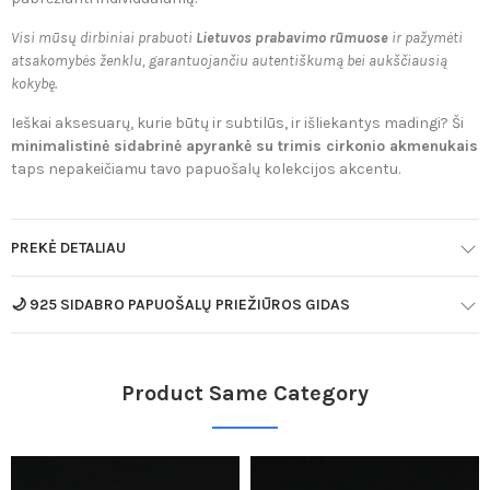
Visi mūsų dirbiniai prabuoti
Lietuvos prabavimo rūmuose
ir pažymėti
atsakomybės ženklu, garantuojančiu autentiškumą bei aukščiausią
kokybę.
Ieškai aksesuarų, kurie būtų ir subtilūs, ir išliekantys madingi? Ši
minimalistinė sidabrinė apyrankė su trimis cirkonio akmenukais
taps nepakeičiamu tavo papuošalų kolekcijos akcentu.
PREKĖ DETALIAU
🌙 925 SIDABRO PAPUOŠALŲ PRIEŽIŪROS GIDAS
Product Same Category