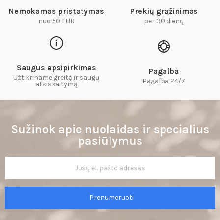
Nemokamas pristatymas
Prekių grąžinimas
nuo 50 EUR
per 30 dienų
Saugus apsipirkimas
Pagalba
Užtikriname greitą ir saugų
Pagalba 24/7
atsiskaitymą​
Sužinok apie nuolaidas ir specialius
pasiūlymus
Prenumeruoti