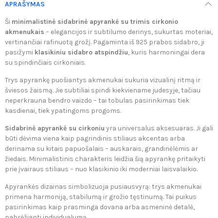
APRAŠYMAS
Ši
minimalistinė sidabrinė apyrankė su trimis cirkonio
akmenukais
– elegancijos ir subtilumo derinys, sukurtas moteriai,
vertinančiai rafinuotą grožį. Pagaminta iš 925 prabos sidabro, ji
pasižymi
klasikiniu sidabro atspindžiu
, kuris harmoningai dera
su spindinčiais cirkoniais.
Trys apyrankę puošiantys akmenukai sukuria vizualinį ritmą ir
šviesos žaismą. Jie subtiliai spindi kiekviename judesyje, tačiau
neperkrauna bendro vaizdo – tai tobulas pasirinkimas tiek
kasdienai, tiek ypatingoms progoms.
Sidabrinė apyrankė su cirkoniu
yra universalus aksesuaras. Ji gali
būti dėvima viena kaip pagrindinis stiliaus akcentas arba
derinama su kitais papuošalais – auskarais, grandinėlėmis ar
žiedais. Minimalistinis charakteris leidžia šią apyrankę pritaikyti
prie įvairaus stiliaus – nuo klasikinio iki moderniai laisvalaikio.
Apyrankės dizainas simbolizuoja pusiausvyrą: trys akmenukai
primena harmoniją, stabilumą ir grožio tęstinumą. Tai puikus
pasirinkimas kaip prasminga dovana arba asmeninė detalė,
pabrėžianti individualumą.