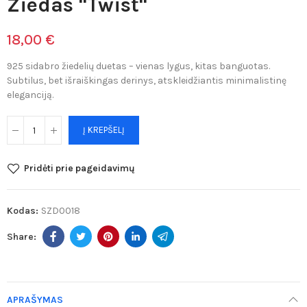
Žiedas "Twist"
18,00 €
925 sidabro žiedelių duetas – vienas lygus, kitas banguotas.
Subtilus, bet išraiškingas derinys, atskleidžiantis minimalistinę
eleganciją.
Į KREPŠELĮ
Pridėti prie pageidavimų
Kodas:
SZD0018
APRAŠYMAS