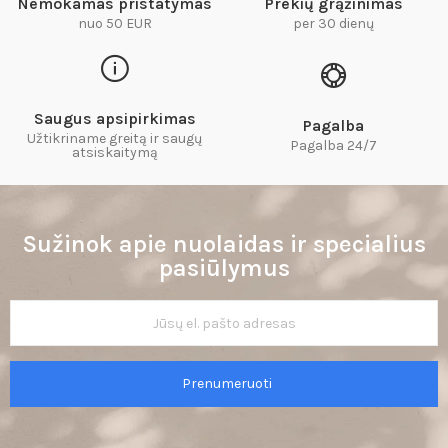
Nemokamas pristatymas
Prekių grąžinimas
nuo 50 EUR
per 30 dienų
Saugus apsipirkimas
Pagalba
Užtikriname greitą ir saugų
Pagalba 24/7
atsiskaitymą​
Sužinok apie nuolaidas ir specialius
pasiūlymus
Prenumeruoti