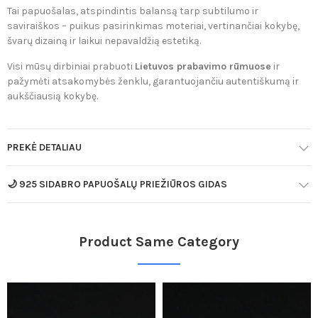
Tai papuošalas, atspindintis balansą tarp subtilumo ir
saviraiškos – puikus pasirinkimas moteriai, vertinančiai kokybę,
švarų dizainą ir laikui nepavaldžią estetiką.
Visi mūsų dirbiniai prabuoti
Lietuvos prabavimo rūmuose
ir
pažymėti atsakomybės ženklu, garantuojančiu autentiškumą ir
aukščiausią kokybę.
PREKĖ DETALIAU
🌙 925 SIDABRO PAPUOŠALŲ PRIEŽIŪROS GIDAS
Product Same Category