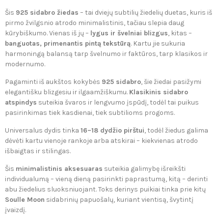
Šis
925 sidabro žiedas
– tai dviejų subtilių žiedelių duetas, kuris iš
pirmo žvilgsnio atrodo minimalistinis, tačiau slepia daug
kūrybiškumo. Vienas iš jų –
lygus ir švelniai blizgus
, kitas –
banguotas, primenantis pintą tekstūrą
. Kartu jie sukuria
harmoningą balansą tarp švelnumo ir faktūros, tarp klasikos ir
modernumo.
Pagaminti iš aukštos kokybės
925 sidabro
, šie žiedai pasižymi
elegantišku blizgesiu ir ilgaamžiškumu.
Klasikinis sidabro
atspindys
suteikia švaros ir lengvumo įspūdį, todėl tai puikus
pasirinkimas tiek kasdienai, tiek subtilioms progoms.
Universalus dydis tinka
16–18 dydžio pirštui
, todėl žiedus galima
dėvėti kartu vienoje rankoje arba atskirai – kiekvienas atrodo
išbaigtas ir stilingas.
Šis
minimalistinis aksesuaras
suteikia galimybę išreikšti
individualumą – vieną dieną pasirinkti paprastumą, kitą – derinti
abu žiedelius sluoksniuojant. Toks derinys puikiai tinka prie kitų
Soulle Moon
sidabrinių papuošalų, kuriant vientisą, švytintį
įvaizdį.