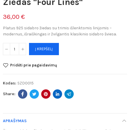
Žiedas "Four Lines"
36,00 €
Platus 925 sidabro žiedas su trimis išlenktomis linijomis –
modernus, išraiškingas ir žvilgantis klasikinio sidabro šviesa.
Į KREPŠELĮ
Pridėti prie pageidavimų
Kodas:
SZD0015
APRAŠYMAS