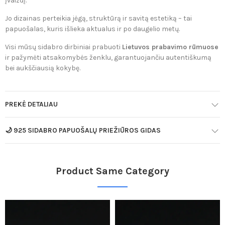
įvaizdį.
Jo dizainas perteikia jėgą, struktūrą ir savitą estetiką – tai
papuošalas, kuris išlieka aktualus ir po daugelio metų.
Visi mūsų sidabro dirbiniai prabuoti
Lietuvos prabavimo rūmuose
ir pažymėti atsakomybės ženklu, garantuojančiu autentiškumą
bei aukščiausią kokybę.
PREKĖ DETALIAU
🌙 925 SIDABRO PAPUOŠALŲ PRIEŽIŪROS GIDAS
Product Same Category