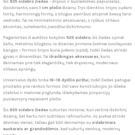
Šis
925 sidabro žiedas
– drąsus ir šiuolaikiškas papuošalas,
išsiskiriantis savo
1 cm pločio
dizainu. Trys išlenktos linijos sudaro
tvirtą, harmoningą formą, o blizgus paviršius atspindi šviesą tarsi
veidrodis. Tai ne minimalistinis aksesuaras, o ryškus stiliaus
akcentas, suteikiantis įvaizdžiui išskirtinumo.
Pagamintas iš aukštos kokybės
925 sidabro
, šis žiedas spindi
šaltu, metaliniu blizgesiu. Jo dizainas primena švelniai susiliejusias
bangas – formos linijos kuria judesio įspūdį, todėl žiedas atrodo
gyvas ir dinamiškas. Tai
išraiškingas aksesuaras
, kuris
derinamas prie tiek elegantiškų, tiek drąsesnių, modernaus
stiliaus aprangų.
Universalus dydis tinka
16–18 dydžio pirštui
, todėl žiedas patogiai
prisitaiko prie rankos formos. Dėl savo konstrukcijos jis išlieka
stabilus ir maloniai priglunda, išlaikydamas proporcijų
pusiausvyrą nepaisant pločio.
Šis
925 sidabro žiedas
sukurtas moteriai, kuri vertina išskirtinį
dizainą, bet kartu nori subtilaus rafinuotumo. Jis puikiai atrodo
dėvimas vienas, tačiau gali būti derinamas su
sidabriniais
auskarais ar grandinėlėmis
, kad sukurtų vientisą, modernų