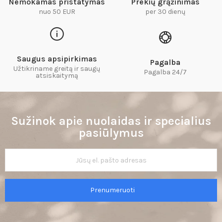
Nemokamas pristatymas
Prekių grąžinimas
nuo 50 EUR
per 30 dienų
Saugus apsipirkimas
Pagalba
Užtikriname greitą ir saugų
Pagalba 24/7
atsiskaitymą​
Sužinok apie nuolaidas ir specialius
pasiūlymus
Prenumeruoti