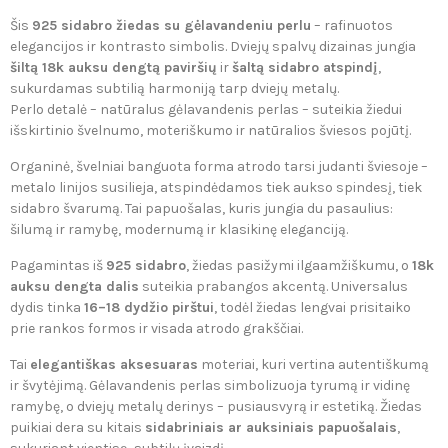
Šis
925 sidabro žiedas su gėlavandeniu perlu
– rafinuotos
elegancijos ir kontrasto simbolis. Dviejų spalvų dizainas jungia
šiltą 18k auksu dengtą paviršių
ir
šaltą sidabro atspindį
,
sukurdamas subtilią harmoniją tarp dviejų metalų.
Perlo detalė – natūralus gėlavandenis perlas – suteikia žiedui
išskirtinio švelnumo, moteriškumo ir natūralios šviesos pojūtį.
Organinė, švelniai banguota forma atrodo tarsi judanti šviesoje –
metalo linijos susilieja, atspindėdamos tiek aukso spindesį, tiek
sidabro švarumą. Tai papuošalas, kuris jungia du pasaulius:
šilumą ir ramybę, modernumą ir klasikinę eleganciją.
Pagamintas iš
925 sidabro
, žiedas pasižymi ilgaamžiškumu, o
18k
auksu dengta dalis
suteikia prabangos akcentą. Universalus
dydis tinka
16–18 dydžio pirštui
, todėl žiedas lengvai prisitaiko
prie rankos formos ir visada atrodo grakščiai.
Tai
elegantiškas aksesuaras
moteriai, kuri vertina autentiškumą
ir švytėjimą. Gėlavandenis perlas simbolizuoja tyrumą ir vidinę
ramybę, o dviejų metalų derinys – pusiausvyrą ir estetiką. Žiedas
puikiai dera su kitais
sidabriniais ar auksiniais papuošalais
,