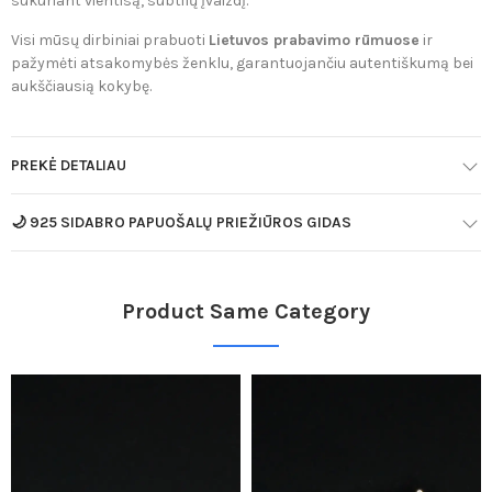
sukuriant vientisą, subtilų įvaizdį.
Visi mūsų dirbiniai prabuoti
Lietuvos prabavimo rūmuose
ir
pažymėti atsakomybės ženklu, garantuojančiu autentiškumą bei
aukščiausią kokybę.
PREKĖ DETALIAU
🌙 925 SIDABRO PAPUOŠALŲ PRIEŽIŪROS GIDAS
Product Same Category