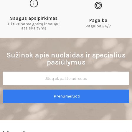
Saugus apsipirkimas
Pagalba
Užtikriname greitą ir saugų
Pagalba 24/7
atsiskaitymą​
Sužinok apie nuolaidas ir specialius
pasiūlymus
Prenumeruoti