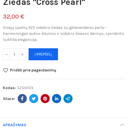
Žiedas "Cross Pearl"
32,00 €
Dviejų spalvų 925 sidabro žiedas su gėlavandeniu perlu –
harmoningas aukso šilumos ir sidabro šviesos derinys, spindintis
subtilia elegancija.
Į KREPŠELĮ
Pridėti prie pageidavimų
Kodas:
SZD0013
APRAŠYMAS