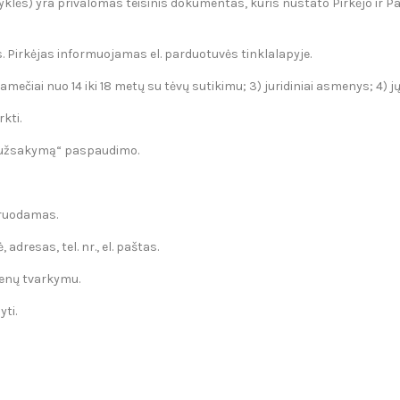
isyklės) yra privalomas teisinis dokumentas, kuris nustato Pirkėjo ir P
es. Pirkėjas informuojamas el. parduotuvės tinklalapyje.
namečiai nuo 14 iki 18 metų su tėvų sutikimu; 3) juridiniai asmenys; 4) jų
rkti.
ti užsakymą“ paspaudimo.
struodamas.
dresas, tel. nr., el. paštas.
menų tvarkymu.
yti.