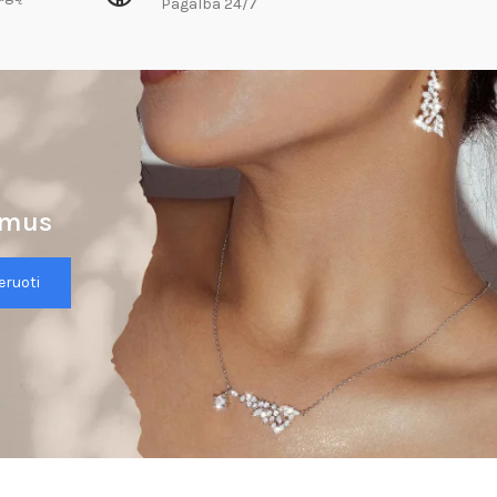
Pagalba 24/7
lymus
ruoti