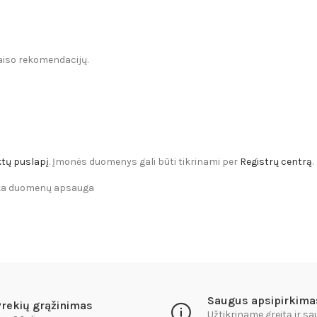
paiso rekomendacijų.
tų puslapį
. Įmonės duomenys gali būti tikrinami per
Registrų centrą
.
Saugus apsipirkima
Prekių grąžinimas
Užtikriname greitą ir s