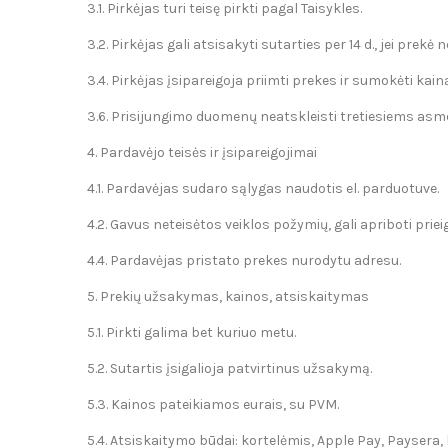
3.1. Pirkėjas turi teisę pirkti pagal Taisykles.
3.2. Pirkėjas gali atsisakyti sutarties per 14 d., jei prek
3.4. Pirkėjas įsipareigoja priimti prekes ir sumokėti kainą
3.6. Prisijungimo duomenų neatskleisti tretiesiems asm
4. Pardavėjo teisės ir įsipareigojimai
4.1. Pardavėjas sudaro sąlygas naudotis el. parduotuve.
4.2. Gavus neteisėtos veiklos požymių, gali apriboti priei
4.4. Pardavėjas pristato prekes nurodytu adresu.
5. Prekių užsakymas, kainos, atsiskaitymas
5.1. Pirkti galima bet kuriuo metu.
5.2. Sutartis įsigalioja patvirtinus užsakymą.
5.3. Kainos pateikiamos eurais, su PVM.
5.4. Atsiskaitymo būdai: kortelėmis, Apple Pay, Paysera