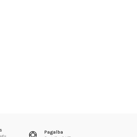
s
Pagalba
augų