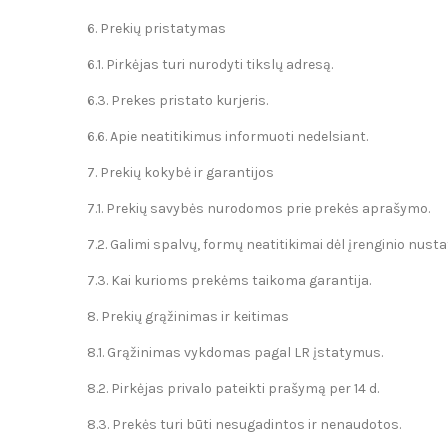
6. Prekių pristatymas
6.1. Pirkėjas turi nurodyti tikslų adresą.
6.3. Prekes pristato kurjeris.
6.6. Apie neatitikimus informuoti nedelsiant.
7. Prekių kokybė ir garantijos
7.1. Prekių savybės nurodomos prie prekės aprašymo.
7.2. Galimi spalvų, formų neatitikimai dėl įrenginio nus
7.3. Kai kurioms prekėms taikoma garantija.
8. Prekių grąžinimas ir keitimas
8.1. Grąžinimas vykdomas pagal LR įstatymus.
8.2. Pirkėjas privalo pateikti prašymą per 14 d.
8.3. Prekės turi būti nesugadintos ir nenaudotos.