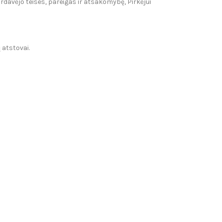
ardavėjo teises, pareigas ir atsakomybę, Pirkėjui
 atstovai.