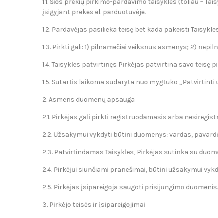
1.1. Šios prekių pirkimo-pardavimo taisyklės (toliau – Ta
įsigyjant prekes el. parduotuvėje.
1.2. Pardavėjas pasilieka teisę bet kada pakeisti Taisykl
1.3. Pirkti gali: 1) pilnamečiai veiksnūs asmenys; 2) nepil
1.4. Taisykles patvirtinęs Pirkėjas patvirtina savo teisę pi
1.5. Sutartis laikoma sudaryta nuo mygtuko „Patvirtin
2. Asmens duomenų apsauga
2.1. Pirkėjas gali pirkti registruodamasis arba nesiregi
2.2. Užsakymui vykdyti būtini duomenys: vardas, pavardė, a
2.3. Patvirtindamas Taisykles, Pirkėjas sutinka su duo
2.4. Pirkėjui siunčiami pranešimai, būtini užsakymui vykd
2.5. Pirkėjas įsipareigoja saugoti prisijungimo duomenis.
3. Pirkėjo teisės ir įsipareigojimai