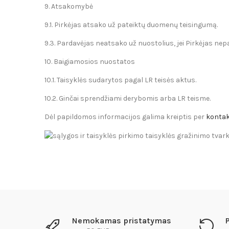
9. Atsakomybė
9.1. Pirkėjas atsako už pateiktų duomenų teisingumą.
9.3. Pardavėjas neatsako už nuostolius, jei Pirkėjas ne
10. Baigiamosios nuostatos
10.1. Taisyklės sudarytos pagal LR teisės aktus.
10.2. Ginčai sprendžiami derybomis arba LR teisme.
Dėl papildomos informacijos galima kreiptis per
kontak
Nemokamas pristatymas