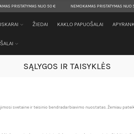
RISTATYMAS NUO 50 €
NEMOKAMAS PRISTATYMAS NUO 50 €
USKARAI
ŽIEDAI
KAKLO PAPUOŠALAI
APYRAN
ŠALAI
SĄLYGOS IR TAISYKLĖS
imosi svetaine ir teisinio bendradarbiavimo nuostatas. Žemiau pateik