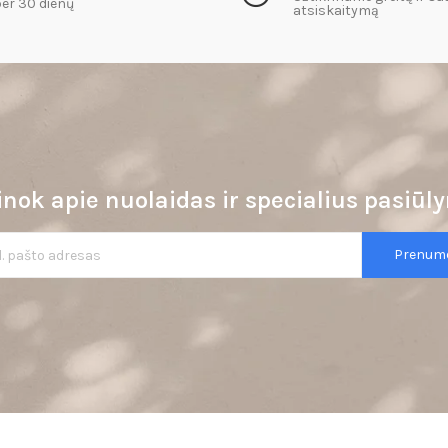
er 30 dienų
atsiskaitymą​
nok apie nuolaidas ir specialius pasiū
Prenume