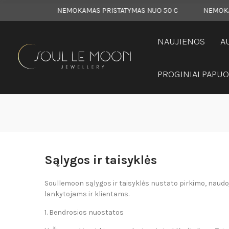
0 €
NEMOKAMAS PRISTATYMAS NUO 50 €
NEMOKAMAS P
NAUJIENOS
A
PROGINIAI PAPUO
Sąlygos ir taisyklės
Soullemoon sąlygos ir taisyklės nustato pirkimo, naudoj
lankytojams ir klientams.
1. Bendrosios nuostatos