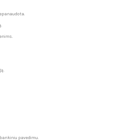
ė nepanaudota.
.
enims.
gą.
, bankiniu pavedimu.