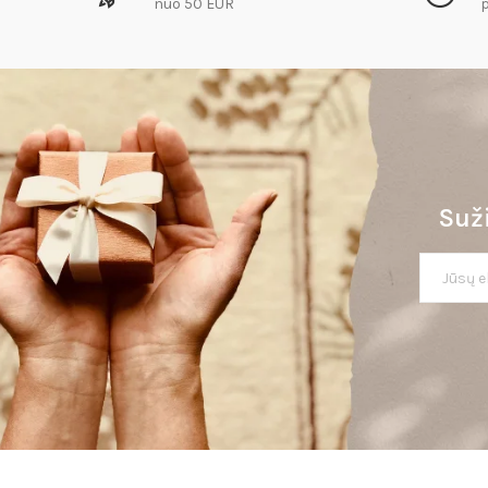
nuo 50 EUR
p
Suži